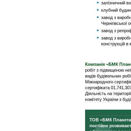
залізничний во
клубний будин
завод з виробн
Чернігівської о
завод з репро
завод з вироб
конструкцій в 
Компанія «БМК План
робіт з підвищеною не
видів будівельних робі
Міжнародного сертифік
сертифіката 01.741.30
Діяльність на територ
комітету України з буд
ТОВ «БМК Планета-
постійно розвиваєт