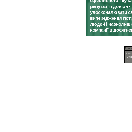
ефективного і суч
репутації і довіри
удосконалювати св
випередження потр
людей і навколишн
компанії в досягне
Show 
All:
Uniqu
All T