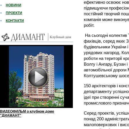
ефективно освоює нові
НОВИНИ
підвищуючи професіона
ПРОЕКТИ
постійний творчий пош
компанія може викону
КОНТАКТИ
робіт.
На сьогодні колектив
фахівців, серед яких 
будівельники України і
урядових нагород. Ко
роботи на території кр
Волгу і Ангару, Бузан і
автомобільної дороги
Колтушевському шосе
150 архітекторів і кон
департаменту успішно 
ідеї при створенні суч
промислового признач
ВИДЕОФИЛЬМ о клубном доме
Серед проектів, успіш
"ДИАМАНТ"
понад 200 адміністрат
малоповерхових і висо