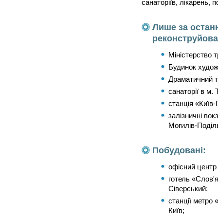
санаторіїв, лікарень, п
Лише за останн
реконструйова
Міністерство т
Будинок художн
Драматичний те
санаторії в м. 
станція «Київ
залізничні вок
Могилів-Поділ
Побудовані:
офісний центр 
готель «Слов'я
Сіверський;
станції метро 
Київ;